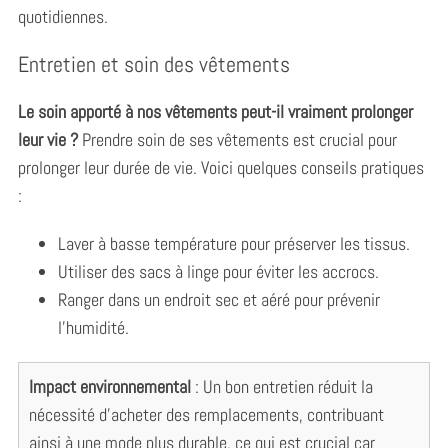
quotidiennes.
c
h
Entretien et soin des vêtements
f
o
r
Le soin apporté à nos vêtements peut-il vraiment prolonger
:
leur vie ?
Prendre soin de ses vêtements est crucial pour
prolonger leur durée de vie. Voici quelques conseils pratiques
:
Laver à basse température pour préserver les tissus.
Utiliser des sacs à linge pour éviter les accrocs.
Ranger dans un endroit sec et aéré pour prévenir
l’humidité.
Impact environnemental
: Un bon entretien réduit la
nécessité d’acheter des remplacements, contribuant
ainsi à une mode plus durable, ce qui est crucial car